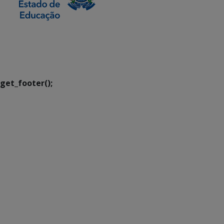
SETDIG | Secretaria-
Executiva de
Transformação Digital
get_footer();