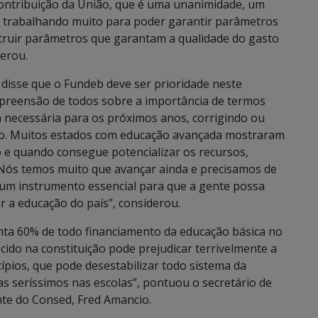
contribuição da União, que é uma unanimidade, um
 trabalhando muito para poder garantir parâmetros
truir parâmetros que garantam a qualidade do gasto
derou.
isse que o Fundeb deve ser prioridade neste
mpreensão de todos sobre a importância de termos
 necessária para os próximos anos, corrigindo ou
do. Muitos estados com educação avançada mostraram
 e quando consegue potencializar os recursos,
 Nós temos muito que avançar ainda e precisamos de
 um instrumento essencial para que a gente possa
r a educação do país”, considerou.
nta 60% de todo financiamento da educação básica no
cido na constituição pode prejudicar terrivelmente a
ípios, que pode desestabilizar todo sistema da
s seríssimos nas escolas”, pontuou o secretário de
nte do Consed, Fred Amancio.