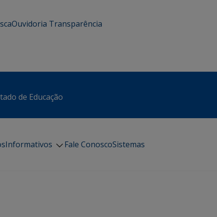
usca
Ouvidoria
Transparência
stado de Educação
os
Informativos
Fale Conosco
Sistemas