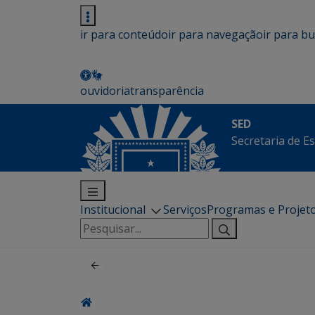
ir para conteúdo
ir para navegação
ir para b
ouvidoria
transparência
SED
Secretaria de E
Institucional
Serviços
Programas e Projet
Pesquisar
por: