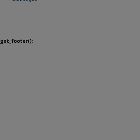
SETDIG | Secretaria-
Executiva de
Transformação Digital
get_footer();