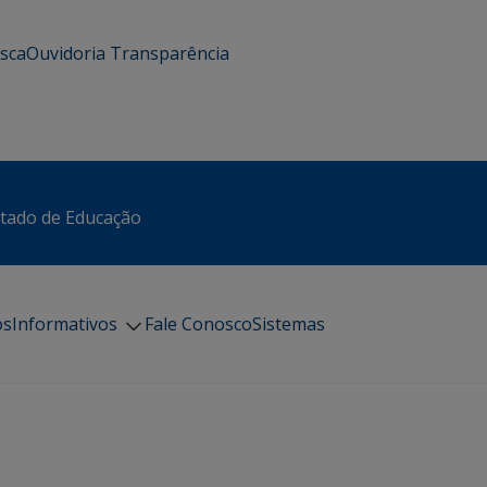
usca
Ouvidoria
Transparência
stado de Educação
os
Informativos
Fale Conosco
Sistemas