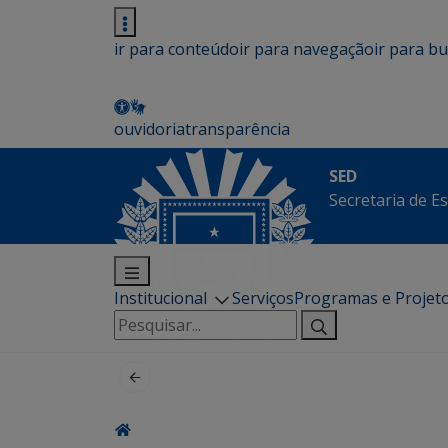
ir para conteúdo
ir para navegação
ir para b
ouvidoria
transparência
SED
Secretaria de E
Institucional
Serviços
Programas e Projet
Pesquisar
por: