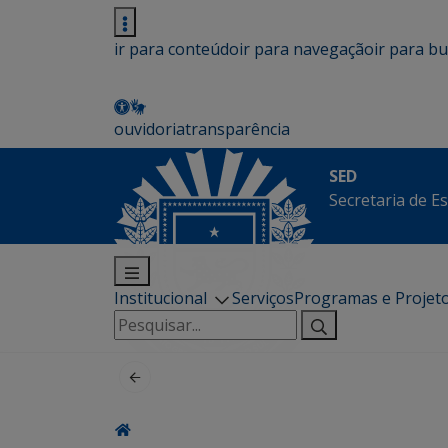
ir para conteúdo
ir para navegação
ir para b
ouvidoria
transparência
SED
Secretaria de E
Institucional
Serviços
Programas e Projet
Pesquisar
por: