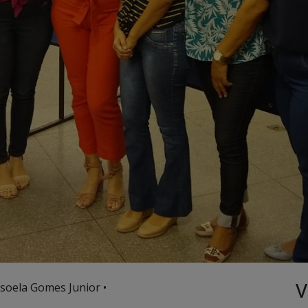
V
soela Gomes Junior •