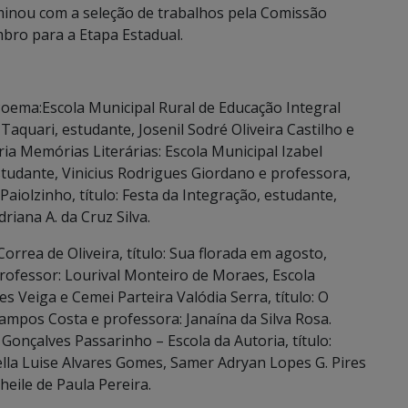
lminou com a seleção de trabalhos pela Comissão
mbro para a Etapa Estadual.
oema:Escola Municipal Rural de Educação Integral
Taquari, estudante, Josenil Sodré Oliveira Castilho e
ia Memórias Literárias: Escola Municipal Izabel
estudante, Vinicius Rodrigues Giordano e professora,
Paiolzinho, título: Festa da Integração, estudante,
iana A. da Cruz Silva.
orrea de Oliveira, título: Sua florada em agosto,
ofessor: Lourival Monteiro de Moraes, Escola
 Veiga e Cemei Parteira Valódia Serra, título: O
Campos Costa e professora: Janaína da Silva Rosa.
Gonçalves Passarinho – Escola da Autoria, título:
la Luise Alvares Gomes, Samer Adryan Lopes G. Pires
eile de Paula Pereira.