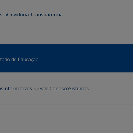
usca
Ouvidoria
Transparência
stado de Educação
os
Informativos
Fale Conosco
Sistemas