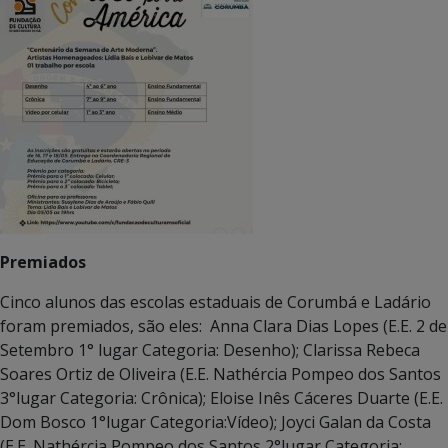
Premiados
Cinco alunos das escolas estaduais de Corumbá e Ladário
foram premiados, são eles: Anna Clara Dias Lopes (E.E. 2 de
Setembro 1° lugar Categoria: Desenho); Clarissa Rebeca
Soares Ortiz de Oliveira (E.E. Nathércia Pompeo dos Santos
3°lugar Categoria: Crônica); Eloise Inês Cáceres Duarte (E.E.
Dom Bosco 1°lugar Categoria:Vídeo); Joyci Galan da Costa
(E.E. Nathércia Pompeo dos Santos 2°lugar Categoria: