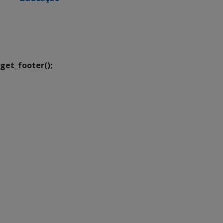
SETDIG | Secretaria-
Executiva de
Transformação Digital
get_footer();