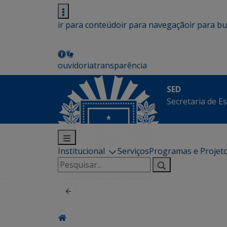
ir para conteúdo
ir para navegação
ir para b
ouvidoria
transparência
SED
Secretaria de E
Institucional
Serviços
Programas e Projet
Pesquisar
por: