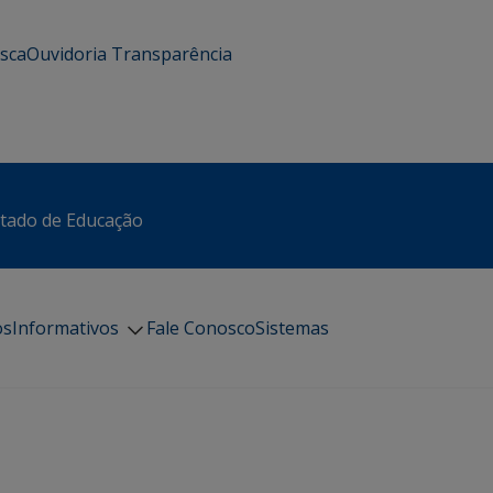
usca
Ouvidoria
Transparência
stado de Educação
os
Informativos
Fale Conosco
Sistemas