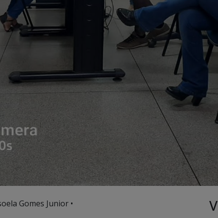
V
soela Gomes Junior •