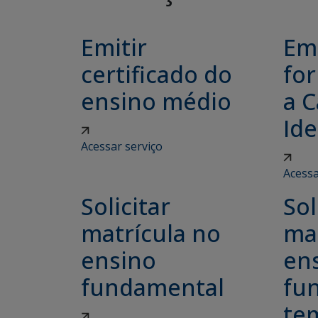
Emitir
Emi
certificado do
for
ensino médio
a C
Ide
Acessar serviço
Acessa
Solicitar
Sol
matrícula no
ma
ensino
en
fundamental
fu
tem