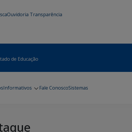
usca
Ouvidoria
Transparência
stado de Educação
os
Informativos
Fale Conosco
Sistemas
taque