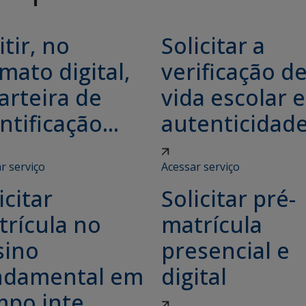
tir, no
Solicitar a
mato digital,
verificação d
arteira de
vida escolar e
ntificação...
autenticidade.
r serviço
Acessar serviço
icitar
Solicitar pré-
trícula no
matrícula
sino
presencial e
ndamental em
digital
po inte...