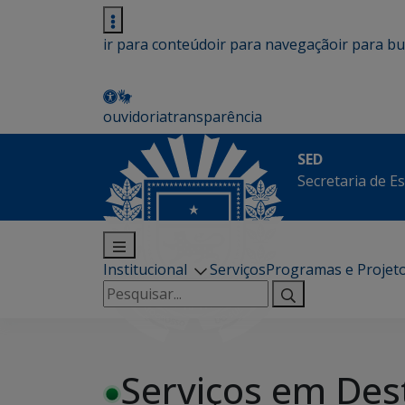
ir para conteúdo
ir para navegação
ir para b
ouvidoria
transparência
SED
Secretaria de E
Institucional
Serviços
Programas e Projet
Pesquisar
por:
Serviços em Des