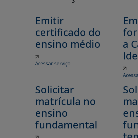
Emitir
Emi
certificado do
for
ensino médio
a C
Ide
Acessar serviço
Acessa
Solicitar
Sol
matrícula no
ma
ensino
en
fundamental
fu
tem