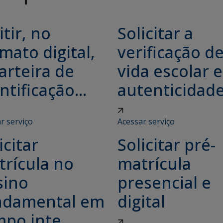
tir, no
Solicitar a
mato digital,
verificação d
arteira de
vida escolar e
ntificação...
autenticidade.
r serviço
Acessar serviço
icitar
Solicitar pré-
trícula no
matrícula
sino
presencial e
ndamental em
digital
po inte...