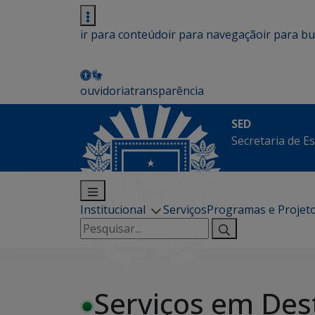
ir para conteúdo
ir para navegação
ir para b
ouvidoria
transparência
SED
Secretaria de E
Institucional
Serviços
Programas e Projet
Pesquisar
por:
Serviços em Des