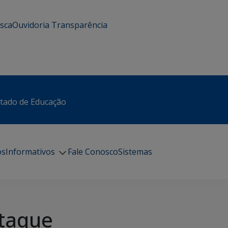
usca
Ouvidoria
Transparência
stado de Educação
os
Informativos
Fale Conosco
Sistemas
taque