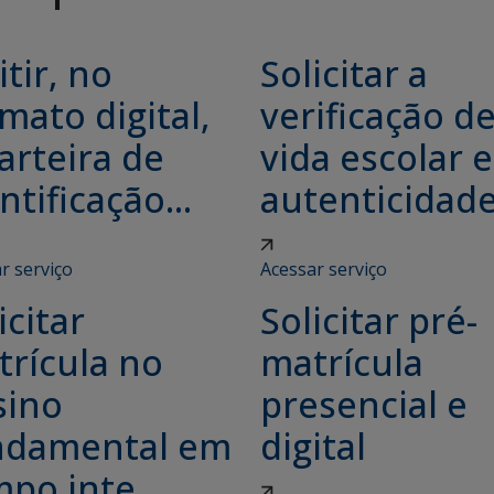
tir, no
Solicitar a
mato digital,
verificação d
arteira de
vida escolar e
ntificação...
autenticidade.
r serviço
Acessar serviço
icitar
Solicitar pré-
trícula no
matrícula
sino
presencial e
ndamental em
digital
po inte...