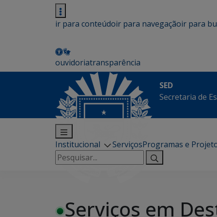
ir para conteúdo
ir para navegação
ir para b
ouvidoria
transparência
SED
Secretaria de E
Institucional
Serviços
Programas e Projet
Pesquisar
por:
Serviços em Des