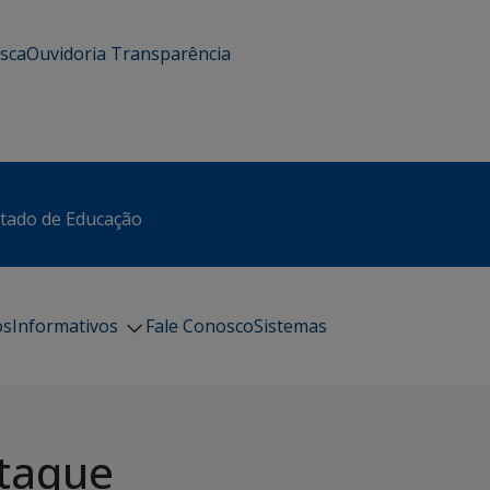
usca
Ouvidoria
Transparência
stado de Educação
os
Informativos
Fale Conosco
Sistemas
taque