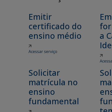
Emitir
Emi
certificado do
for
ensino médio
a C
Ide
Acessar serviço
Acessa
Solicitar
Sol
matrícula no
ma
ensino
en
fundamental
fu
tem