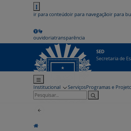
ir para conteúdo
ir para navegação
ir para b
ouvidoria
transparência
SED
Secretaria de E
Institucional
Serviços
Programas e Projet
Pesquisar
por: