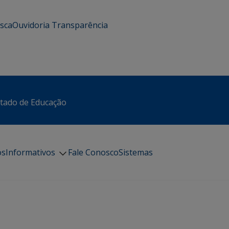
usca
Ouvidoria
Transparência
stado de Educação
os
Informativos
Fale Conosco
Sistemas