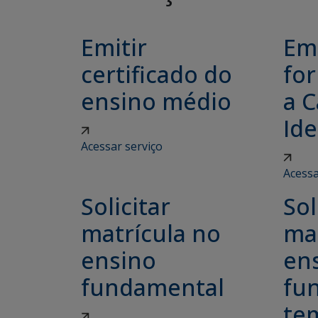
Emitir
Emi
certificado do
for
ensino médio
a C
Ide
Acessar serviço
Acessa
Solicitar
Sol
matrícula no
ma
ensino
en
fundamental
fu
tem