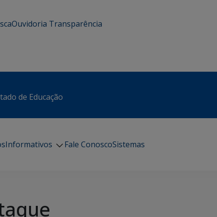
usca
Ouvidoria
Transparência
stado de Educação
os
Informativos
Fale Conosco
Sistemas
taque