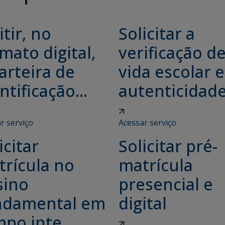
tir, no
Solicitar a
mato digital,
verificação d
arteira de
vida escolar e
ntificação...
autenticidade.
r serviço
Acessar serviço
icitar
Solicitar pré-
trícula no
matrícula
sino
presencial e
ndamental em
digital
po inte...