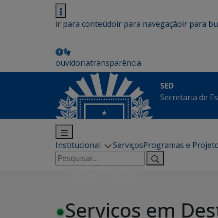
ir para conteúdo
ir para navegação
ir para b
ouvidoria
transparência
SED
Secretaria de E
Institucional
Serviços
Programas e Projet
Pesquisar
por:
Serviços em Des