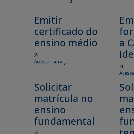
Emitir
Emi
certificado do
for
ensino médio
a C
Ide
Acessar serviço
Acessa
Solicitar
Sol
matrícula no
ma
ensino
en
fundamental
fu
tem