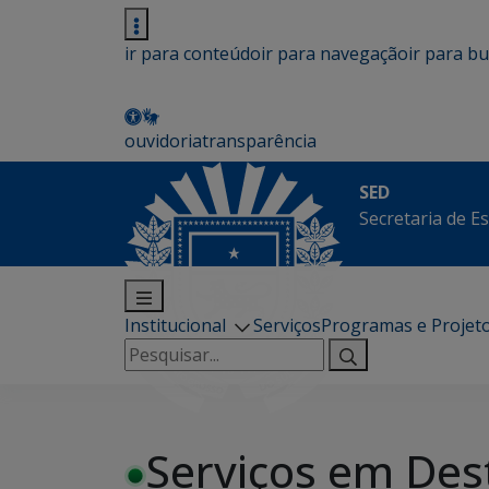
ir para conteúdo
ir para navegação
ir para b
ouvidoria
transparência
SED
Secretaria de E
Institucional
Serviços
Programas e Projet
Pesquisar
por:
Serviços em Des