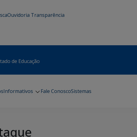
usca
Ouvidoria
Transparência
stado de Educação
os
Informativos
Fale Conosco
Sistemas
taque