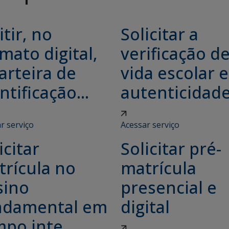
tir, no
Solicitar a
mato digital,
verificação d
arteira de
vida escolar e
ntificação...
autenticidade.
r serviço
Acessar serviço
icitar
Solicitar pré-
trícula no
matrícula
sino
presencial e
ndamental em
digital
po inte...