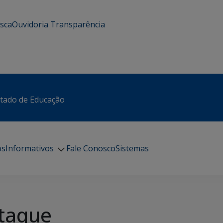
usca
Ouvidoria
Transparência
stado de Educação
os
Informativos
Fale Conosco
Sistemas
taque