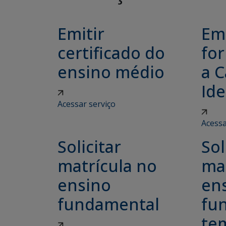
Emitir
Emi
certificado do
for
ensino médio
a C
Ide
Acessar serviço
Acessa
Solicitar
Sol
matrícula no
ma
ensino
en
fundamental
fu
tem