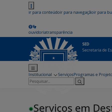
ir para conteúdo
ir para navegação
ir para b
ouvidoria
transparência
SED
Secretaria de E
Institucional
Serviços
Programas e Projet
Pesquisar
por:
Serviços em Des