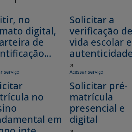
tir, no
Solicitar a
mato digital,
verificação d
arteira de
vida escolar e
ntificação...
autenticidade.
r serviço
Acessar serviço
icitar
Solicitar pré-
trícula no
matrícula
sino
presencial e
ndamental em
digital
po inte...