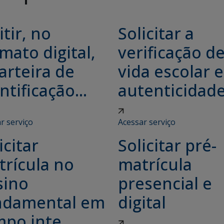
tir, no
Solicitar a
mato digital,
verificação d
arteira de
vida escolar e
ntificação...
autenticidade.
r serviço
Acessar serviço
icitar
Solicitar pré-
trícula no
matrícula
sino
presencial e
ndamental em
digital
po inte...