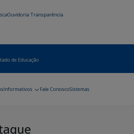
usca
Ouvidoria
Transparência
stado de Educação
os
Informativos
Fale Conosco
Sistemas
taque