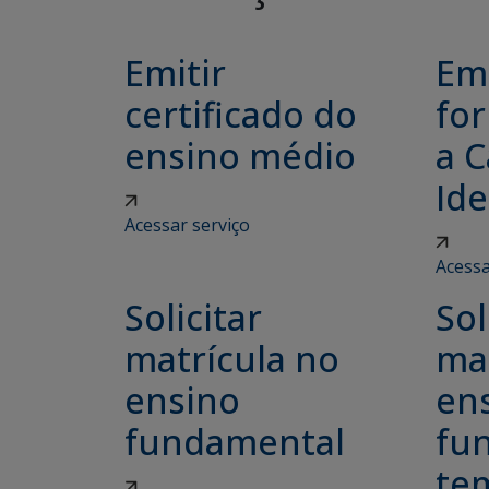
Emitir
Emi
certificado do
for
ensino médio
a C
Ide
Acessar serviço
Acessa
Solicitar
Sol
matrícula no
ma
ensino
en
fundamental
fu
tem