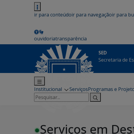
ir para conteúdo
ir para navegação
ir para b
ouvidoria
transparência
SED
Secretaria de E
Institucional
Serviços
Programas e Projet
Pesquisar
por:
Serviços em Des