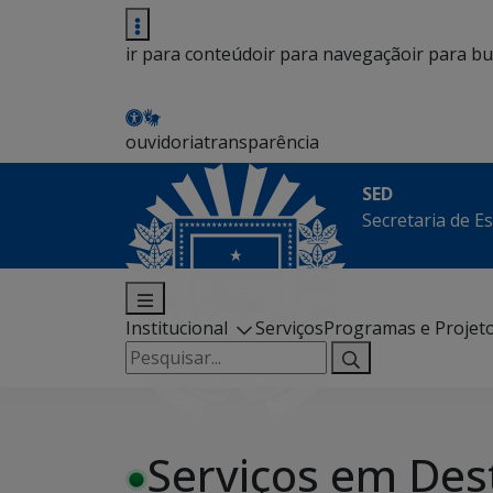
ir para conteúdo
ir para navegação
ir para b
ouvidoria
transparência
SED
Secretaria de E
Institucional
Serviços
Programas e Projet
Pesquisar
por:
Serviços em Des