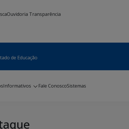
usca
Ouvidoria
Transparência
stado de Educação
os
Informativos
Fale Conosco
Sistemas
taque