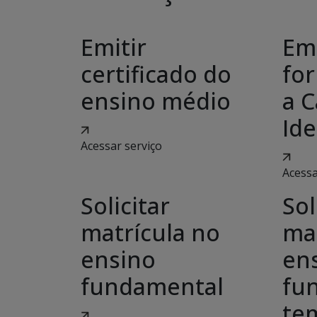
Emitir
Emi
certificado do
for
ensino médio
a C
Ide
Acessar serviço
Acessa
Solicitar
Sol
matrícula no
ma
ensino
en
fundamental
fu
tem