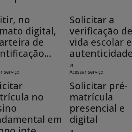
tir, no
Solicitar a
mato digital,
verificação d
arteira de
vida escolar e
ntificação...
autenticidade.
r serviço
Acessar serviço
icitar
Solicitar pré-
trícula no
matrícula
sino
presencial e
ndamental em
digital
po inte...