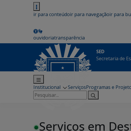
ir para conteúdo
ir para navegação
ir para b
ouvidoria
transparência
SED
Secretaria de E
Institucional
Serviços
Programas e Projet
Pesquisar
por:
Serviços em Des