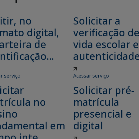
tir, no
Solicitar a
mato digital,
verificação d
arteira de
vida escolar e
ntificação...
autenticidade.
r serviço
Acessar serviço
icitar
Solicitar pré-
trícula no
matrícula
sino
presencial e
ndamental em
digital
po inte...