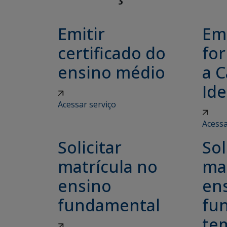
Emitir
Emi
certificado do
for
ensino médio
a C
Ide
Acessar serviço
Acessa
Solicitar
Sol
matrícula no
ma
ensino
en
fundamental
fu
tem