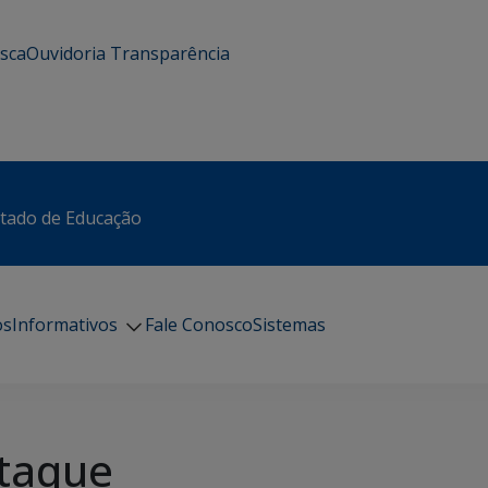
usca
Ouvidoria
Transparência
stado de Educação
os
Informativos
Fale Conosco
Sistemas
taque