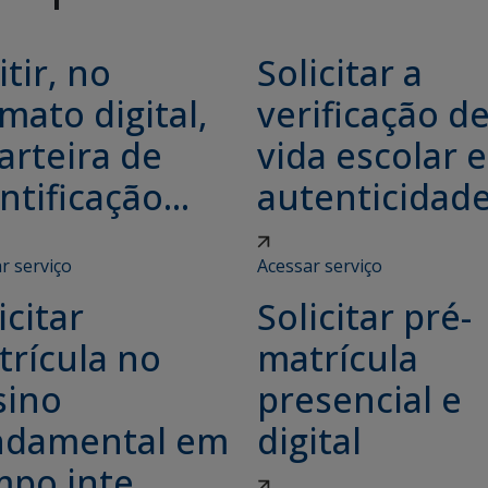
tir, no
Solicitar a
mato digital,
verificação d
arteira de
vida escolar e
ntificação...
autenticidade.
r serviço
Acessar serviço
icitar
Solicitar pré-
trícula no
matrícula
sino
presencial e
ndamental em
digital
po inte...