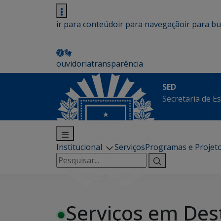
ir para conteúdo
ir para navegação
ir para b
ouvidoria
transparência
SED
Secretaria de E
Institucional
Serviços
Programas e Projet
Pesquisar
por:
Serviços em Des