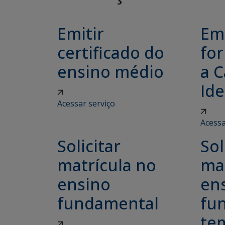
Emitir
Emi
certificado do
for
ensino médio
a C
Ide
Acessar serviço
Acessa
Solicitar
Sol
matrícula no
ma
ensino
en
fundamental
fu
tem