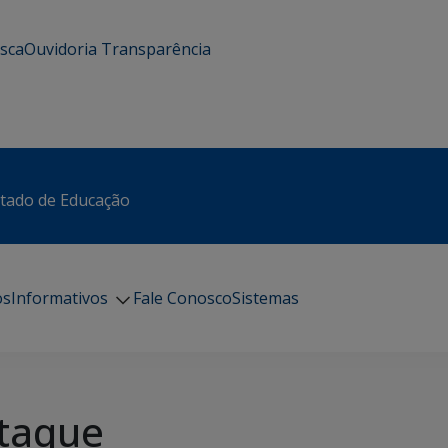
usca
Ouvidoria
Transparência
stado de Educação
os
Informativos
Fale Conosco
Sistemas
taque