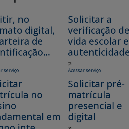
tir, no
Solicitar a
mato digital,
verificação d
arteira de
vida escolar e
ntificação...
autenticidade.
r serviço
Acessar serviço
icitar
Solicitar pré-
trícula no
matrícula
sino
presencial e
ndamental em
digital
po inte...