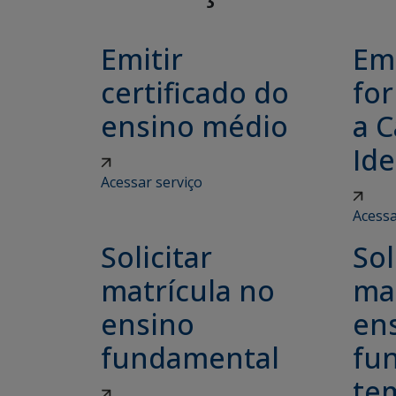
Emitir
Emi
certificado do
for
ensino médio
a C
Ide
Acessar serviço
Acessa
Solicitar
Sol
matrícula no
ma
ensino
en
fundamental
fu
tem