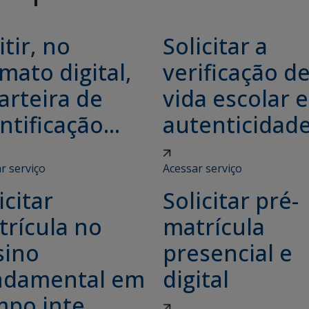
tir, no
Solicitar a
mato digital,
verificação d
arteira de
vida escolar e
ntificação...
autenticidade.
r serviço
Acessar serviço
icitar
Solicitar pré-
trícula no
matrícula
sino
presencial e
ndamental em
digital
po inte...