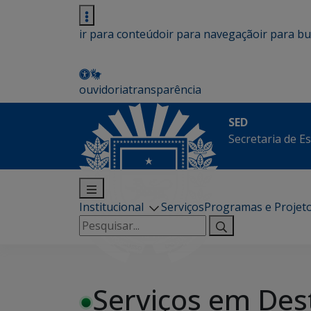
ir para conteúdo
ir para navegação
ir para b
ouvidoria
transparência
SED
Secretaria de E
Institucional
Serviços
Programas e Projet
Pesquisar
por:
Serviços em Des