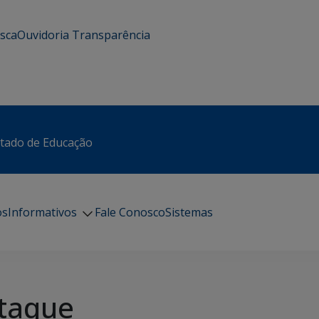
usca
Ouvidoria
Transparência
stado de Educação
os
Informativos
Fale Conosco
Sistemas
taque