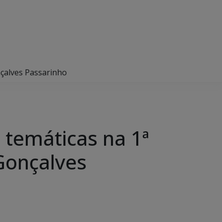
nçalves Passarinho
 temáticas na 1ª
Gonçalves