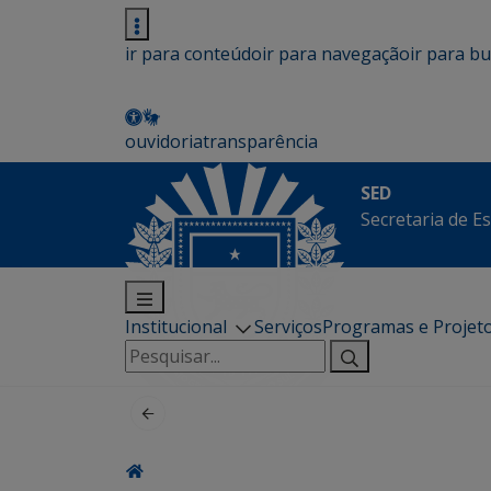
ir para conteúdo
ir para navegação
ir para b
ouvidoria
transparência
SED
Secretaria de E
Institucional
Serviços
Programas e Projet
Pesquisar
por: