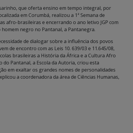
sarinho, que oferta ensino em tempo integral, por
localizada em Corumbá, realizou a 1ª Semana de
s afro-brasileiras e encerrando o ano letivo JGP com
 do homem negro no Pantanal, a Pantanegra.
ecessidade de dialogar sobre a influência dos povos
e vem de encontro com as Leis 10. 639/03 e 11.645/08,
las brasileiras a História da África e a Cultura Afro
o do Pantanal, a Escola da Autoria, criou esta
ização em exaltar os grandes nomes de personalidades
explicou a coordenadora da área de Ciências Humanas,