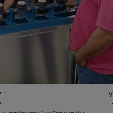
V
o •
m