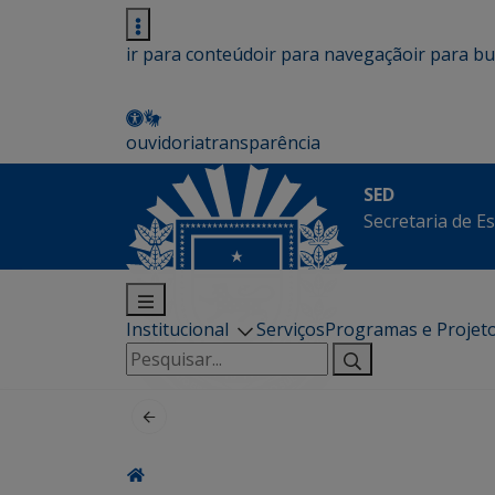
ir para conteúdo
ir para navegação
ir para b
ouvidoria
transparência
SED
Secretaria de E
Institucional
Serviços
Programas e Projet
Pesquisar
por: