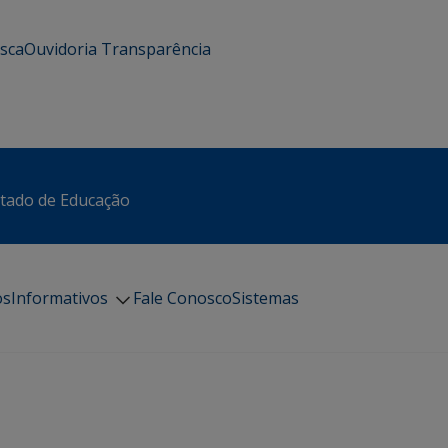
usca
Ouvidoria
Transparência
stado de Educação
os
Informativos
Fale Conosco
Sistemas