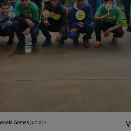
V
nsoela Gomes Junior •