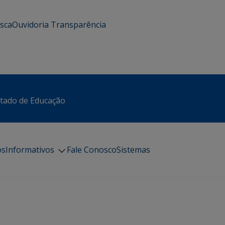
usca
Ouvidoria
Transparência
stado de Educação
os
Informativos
Fale Conosco
Sistemas