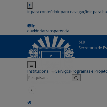
ir para conteúdo
ir para navegação
ir para b
ouvidoria
transparência
SED
Secretaria de E
Institucional
Serviços
Programas e Projet
Pesquisar
por: