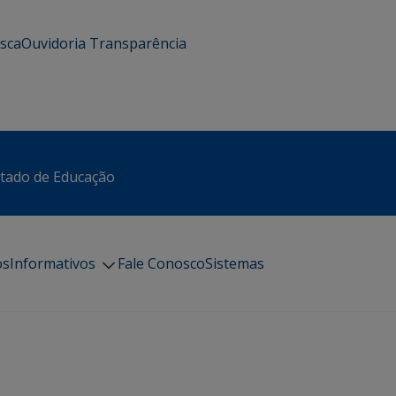
usca
Ouvidoria
Transparência
stado de Educação
os
Informativos
Fale Conosco
Sistemas