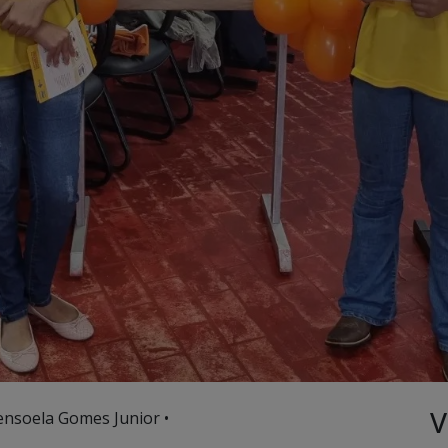
V
ensoela Gomes Junior •