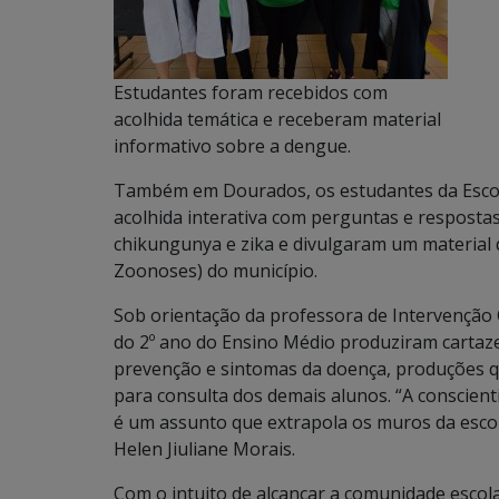
Estudantes foram recebidos com
acolhida temática e receberam material
informativo sobre a dengue.
Também em Dourados, os estudantes da Escola
acolhida interativa com perguntas e resposta
chikungunya e zika e divulgaram um material 
Zoonoses) do município.
Sob orientação da professora de Intervenção 
do 2º ano do Ensino Médio produziram cartaz
prevenção e sintomas da doença, produções qu
para consulta dos demais alunos. “A conscien
é um assunto que extrapola os muros da escola
Helen Jiuliane Morais.
Com o intuito de alcançar a comunidade escola