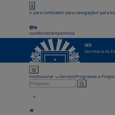
ir para conteúdo
ir para navegação
ir para b
ouvidoria
transparência
SED
Secretaria de E
Institucional
Serviços
Programas e Projet
Pesquisar
por: