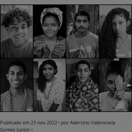
Publicado em
23 nov 2022
• por Adersino Valensoela
Gomes Junior •