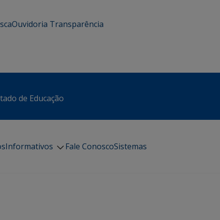
usca
Ouvidoria
Transparência
stado de Educação
os
Informativos
Fale Conosco
Sistemas