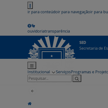
ir para conteúdo
ir para navegação
ir para b
ouvidoria
transparência
SED
Secretaria de E
Institucional
Serviços
Programas e Projet
Pesquisar
por: