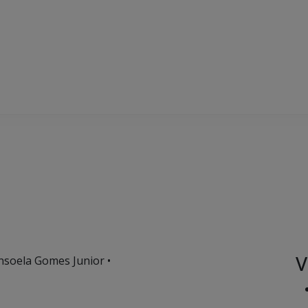
V
nsoela Gomes Junior •