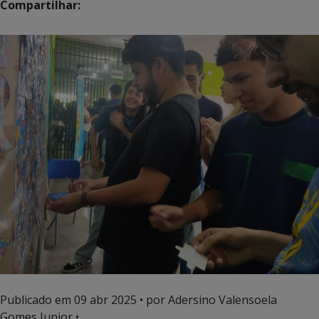
Compartilhar:
Publicado em
09 abr 2025
• por Adersino Valensoela
Gomes Junior •