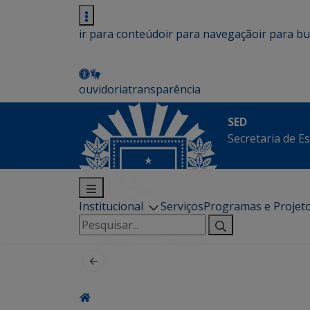
ir para conteúdo
ir para navegação
ir para b
ouvidoria
transparência
SED
Secretaria de E
Institucional
Serviços
Programas e Projet
Pesquisar
por: