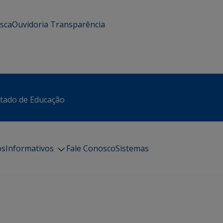
usca
Ouvidoria
Transparência
stado de Educação
os
Informativos
Fale Conosco
Sistemas