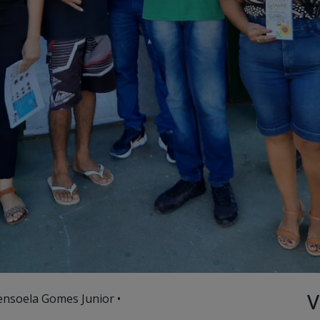
V
ensoela Gomes Junior •