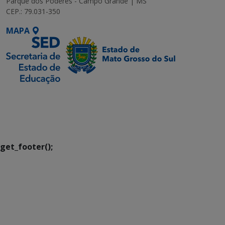
Parque dos Poderes - Campo Grande | MS
CEP.: 79.031-350
MAPA
SETDIG | Secretaria-
Executiva de
Transformação Digital
get_footer();