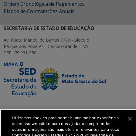
Ordem Cronológica de Pagamentos
Planos de Contratações Anuais
SECRETARIA DE ESTADO DE EDUCAÇÃO
Av. Poeta Manoel de Barros 1779 - Bloco 5
Parque dos Poderes - Campo Grande | MS
CEP.: 79.031-350
MAPA
SETDIG | Secretaria-
Executiva de
Transformação Digital
Utilizamos cookies para permitir uma melhor experiência
em nosso website e para nos ajudar a compreender
quais informações são mais úteis e relevantes para você.
get_footer();
Conforme Decreto Estadual 15.572/2020 que trata da