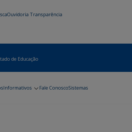
usca
Ouvidoria
Transparência
stado de Educação
os
Informativos
Fale Conosco
Sistemas