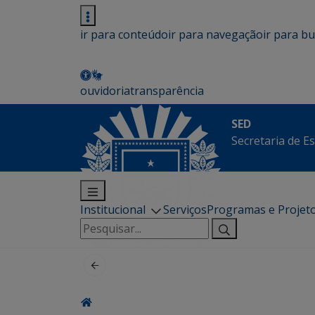
ir para conteúdo
ir para navegação
ir para b
ouvidoria
transparência
SED
Secretaria de E
Institucional
Serviços
Programas e Projet
Pesquisar
por: