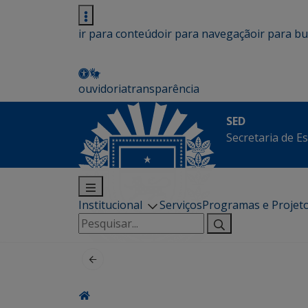
ir para conteúdo
ir para navegação
ir para b
ouvidoria
transparência
SED
Secretaria de E
Institucional
Serviços
Programas e Projet
Pesquisar
por: