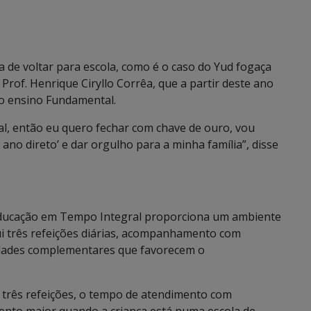
de voltar para escola, como é o caso do Yud fogaça
 Prof. Henrique Ciryllo Corrêa, que a partir deste ano
do ensino Fundamental.
l, então eu quero fechar com chave de ouro, vou
ano direto’ e dar orgulho para a minha família”, disse
 Educação em Tempo Integral proporciona um ambiente
ui três refeições diárias, acompanhamento com
ividades complementares que favorecem o
o três refeições, o tempo de atendimento com
mento maior quando a criança está numa escola de