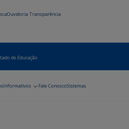
usca
Ouvidoria
Transparência
stado de Educação
os
Informativos
Fale Conosco
Sistemas