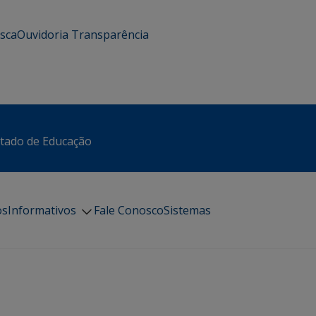
usca
Ouvidoria
Transparência
stado de Educação
os
Informativos
Fale Conosco
Sistemas