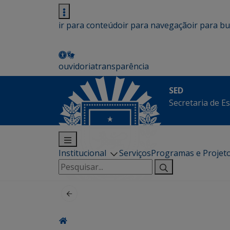
ir para conteúdo
ir para navegação
ir para b
ouvidoria
transparência
SED
Secretaria de E
Institucional
Serviços
Programas e Projet
Pesquisar
por: