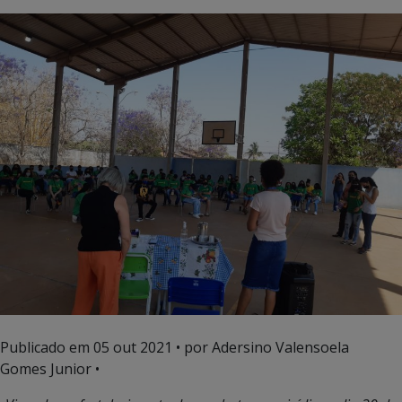
Publicado em
05 out 2021
• por Adersino Valensoela
Gomes Junior •