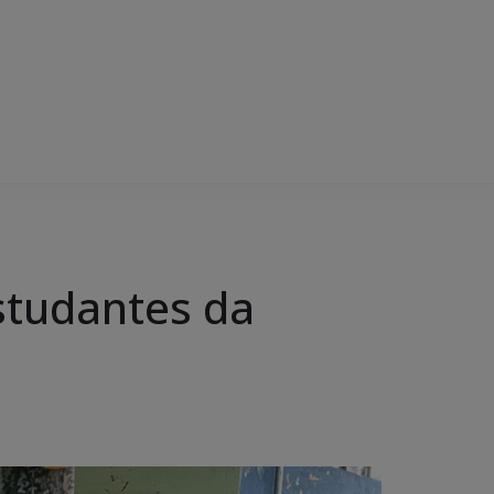
studantes da
á