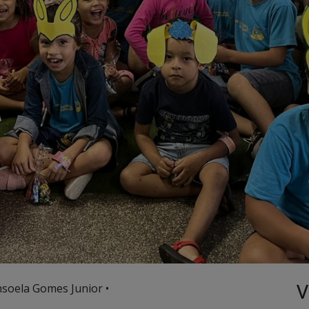
V
nsoela Gomes Junior •