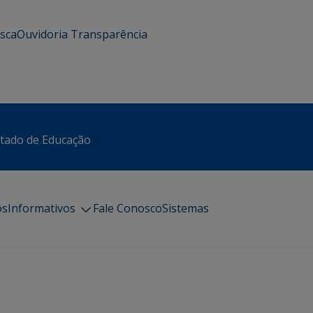
usca
Ouvidoria
Transparência
stado de Educação
os
Informativos
Fale Conosco
Sistemas