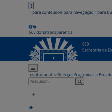
ir para conteúdo
ir para navegação
ir para b
ouvidoria
transparência
SED
Secretaria de E
Institucional
Serviços
Programas e Projet
Pesquisar
por: