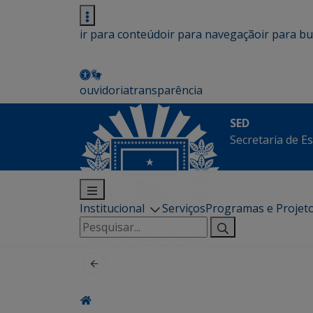
ir para conteúdo
ir para navegação
ir para b
ouvidoria
transparência
SED
Secretaria de E
Institucional
Serviços
Programas e Projet
Pesquisar
por: