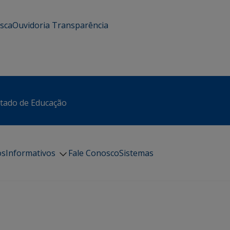
usca
Ouvidoria
Transparência
stado de Educação
os
Informativos
Fale Conosco
Sistemas