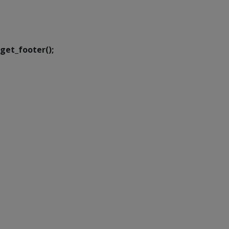
Executiva de
Transformação Digital
get_footer();