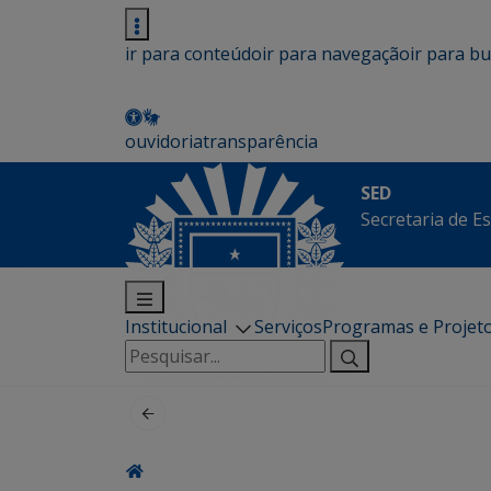
ir para conteúdo
ir para navegação
ir para b
ouvidoria
transparência
SED
Secretaria de E
Institucional
Serviços
Programas e Projet
Pesquisar
por: