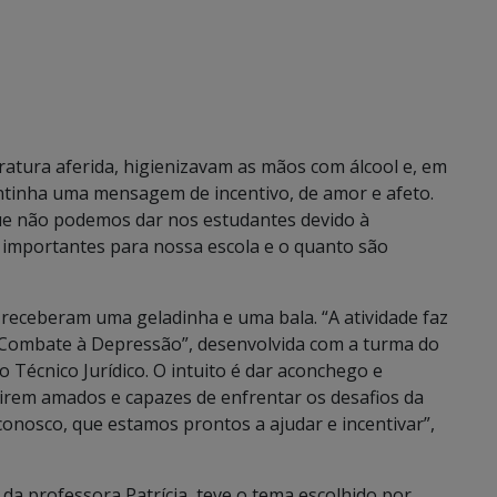
atura aferida, higienizavam as mãos com álcool e, em
tinha uma mensagem de incentivo, de amor e afeto.
que não podemos dar nos estudantes devido à
 importantes para nossa escola e o quanto são
receberam uma geladinha e uma bala. “A atividade faz
 “Combate à Depressão”, desenvolvida com a turma do
Técnico Jurídico. O intuito é dar aconchego e
tirem amados e capazes de enfrentar os desafios da
onosco, que estamos prontos a ajudar e incentivar”,
 da professora Patrícia, teve o tema escolhido por