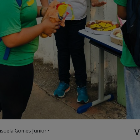
V
nsoela Gomes Junior •