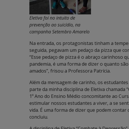
Eletiva foi no intuito de
prevenção ao suicídio, na
campanha Setembro Amarelo
Na entrada, os protagonistas tinham a temper
seguida, pegavam um pedaço da pizza que con
“Esse pedaço de pizza é o abraço carinhoso 
pandemia, é uma forma de dizer o quanto são
amados”, frisou a Professora Patrícia.
Além da mensagem de carinho, os estudantes 
parte da minha disciplina de Eletiva chamada
1º Ano do Ensino Médio concomitante ao Curso 
estimular nossos estudantes a viver, a se sen
vida. É uma forma de dizer que podem contar c
concluiu.
A disciplina de Eletiva “Combate à Depressão”,