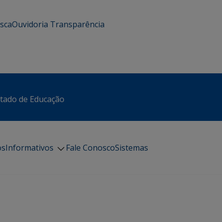
usca
Ouvidoria
Transparência
stado de Educação
os
Informativos
Fale Conosco
Sistemas