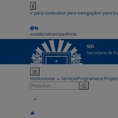
ir para conteúdo
ir para navegação
ir para b
ouvidoria
transparência
SED
Secretaria de E
Institucional
Serviços
Programas e Projet
Pesquisar
por: