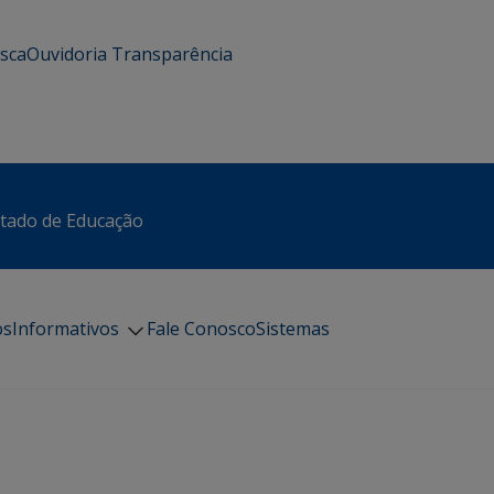
usca
Ouvidoria
Transparência
stado de Educação
os
Informativos
Fale Conosco
Sistemas