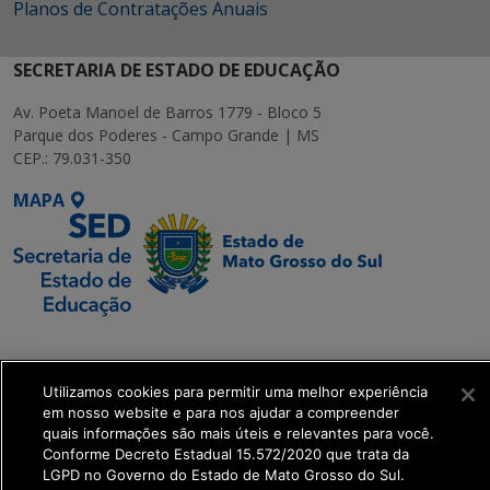
Planos de Contratações Anuais
SECRETARIA DE ESTADO DE EDUCAÇÃO
Av. Poeta Manoel de Barros 1779 - Bloco 5
Parque dos Poderes - Campo Grande | MS
CEP.: 79.031-350
MAPA
SETDIG | Secretaria-
Executiva de
Utilizamos cookies para permitir uma melhor experiência
Transformação Digital
em nosso website e para nos ajudar a compreender
quais informações são mais úteis e relevantes para você.
get_footer();
Conforme Decreto Estadual 15.572/2020 que trata da
LGPD no Governo do Estado de Mato Grosso do Sul.