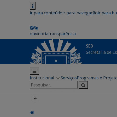
ir para conteúdo
ir para navegação
ir para b
ouvidoria
transparência
SED
Secretaria de E
Institucional
Serviços
Programas e Projet
Pesquisar
por: