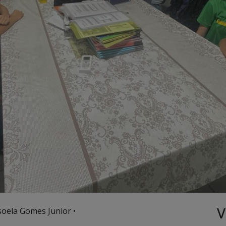
V
soela Gomes Junior •