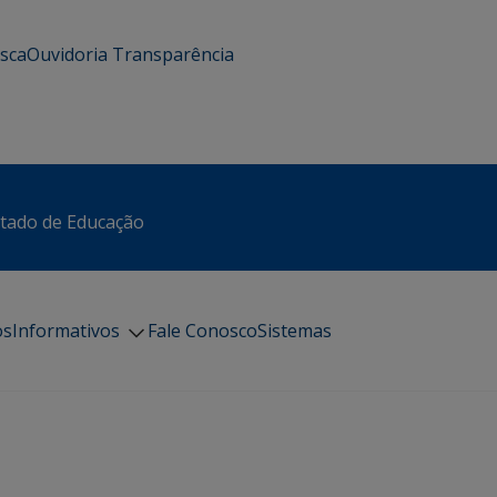
usca
Ouvidoria
Transparência
stado de Educação
os
Informativos
Fale Conosco
Sistemas