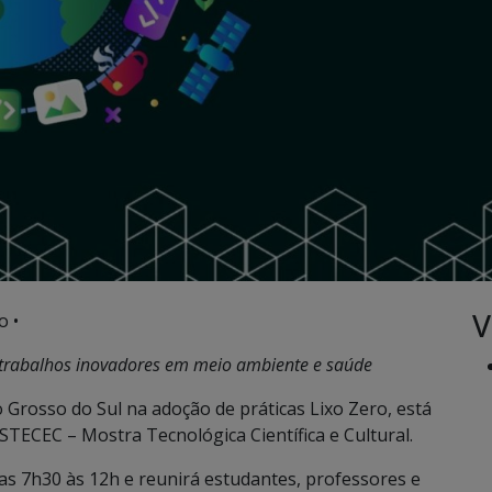
V
o •
80 trabalhos inovadores em meio ambiente e saúde
 Grosso do Sul na adoção de práticas Lixo Zero, está
TECEC – Mostra Tecnológica Científica e Cultural.
s 7h30 às 12h e reunirá estudantes, professores e