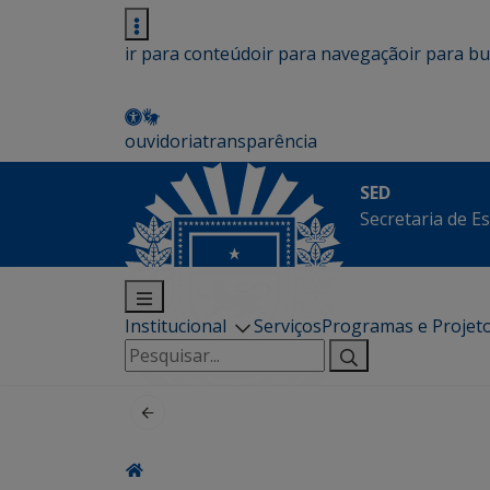
ir para conteúdo
ir para navegação
ir para b
ouvidoria
transparência
SED
Secretaria de E
Institucional
Serviços
Programas e Projet
Pesquisar
por: