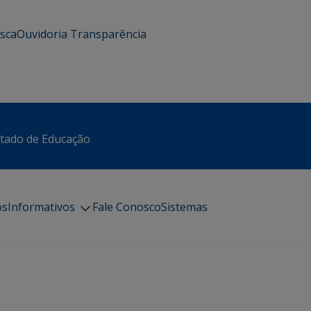
usca
Ouvidoria
Transparência
stado de Educação
os
Informativos
Fale Conosco
Sistemas