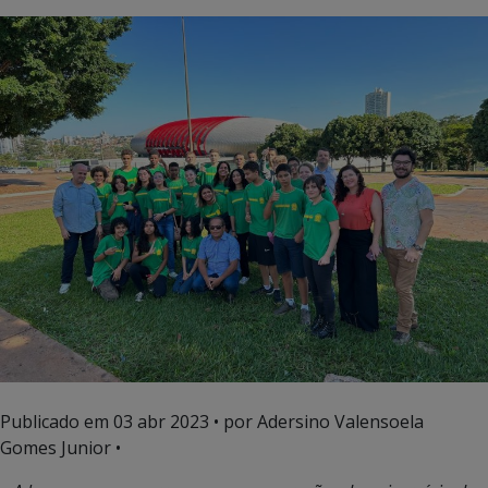
Publicado em
03 abr 2023
• por Adersino Valensoela
Gomes Junior •