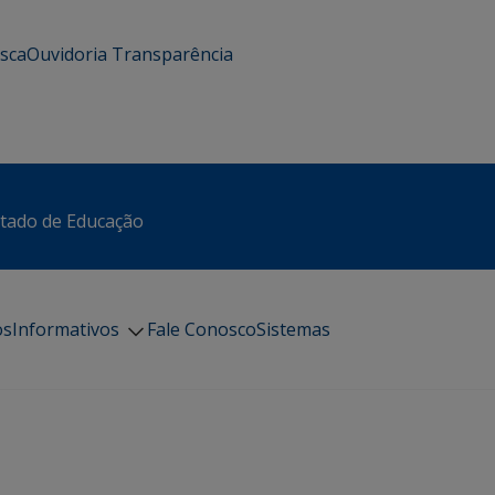
usca
Ouvidoria
Transparência
stado de Educação
os
Informativos
Fale Conosco
Sistemas