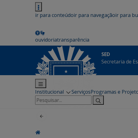
ir para conteúdo
ir para navegação
ir para b
ouvidoria
transparência
SED
Secretaria de E
Institucional
Serviços
Programas e Projet
Pesquisar
por: