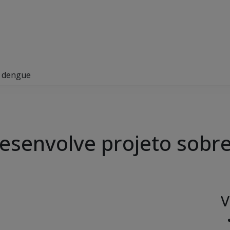
a dengue
desenvolve projeto sobr
V