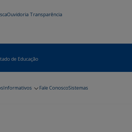
usca
Ouvidoria
Transparência
stado de Educação
os
Informativos
Fale Conosco
Sistemas