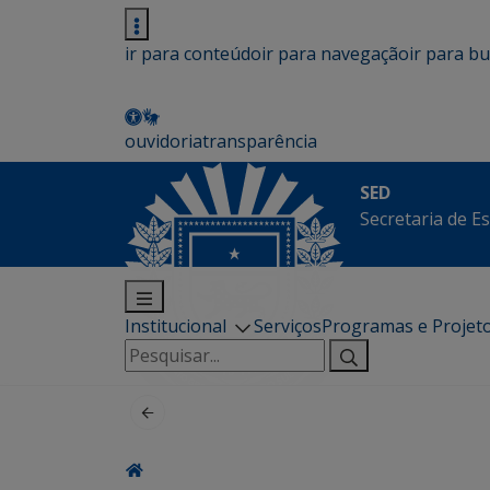
ir para conteúdo
ir para navegação
ir para b
ouvidoria
transparência
SED
Secretaria de E
Institucional
Serviços
Programas e Projet
Pesquisar
por: