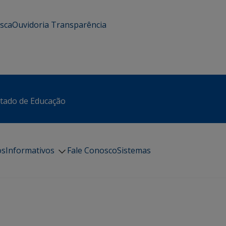
usca
Ouvidoria
Transparência
stado de Educação
os
Informativos
Fale Conosco
Sistemas