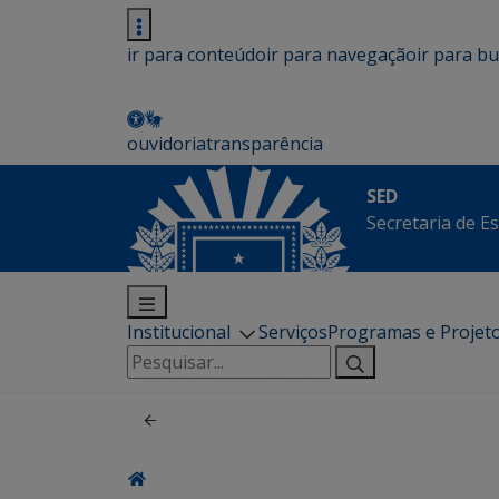
ir para conteúdo
ir para navegação
ir para b
ouvidoria
transparência
SED
Secretaria de E
Institucional
Serviços
Programas e Projet
Pesquisar
por: