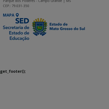
Parque dos Poderes - Campo Grande | MS
CEP.: 79.031-350
MAPA
SETDIG | Secretaria-
Executiva de
Transformação Digital
get_footer();