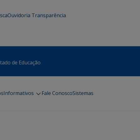
usca
Ouvidoria
Transparência
stado de Educação
os
Informativos
Fale Conosco
Sistemas