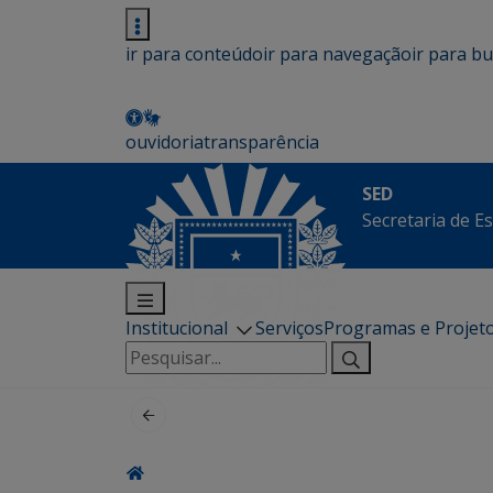
ir para conteúdo
ir para navegação
ir para b
ouvidoria
transparência
SED
Secretaria de E
Institucional
Serviços
Programas e Projet
Pesquisar
por: