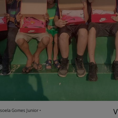
V
soela Gomes Junior •