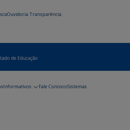
usca
Ouvidoria
Transparência
stado de Educação
os
Informativos
Fale Conosco
Sistemas