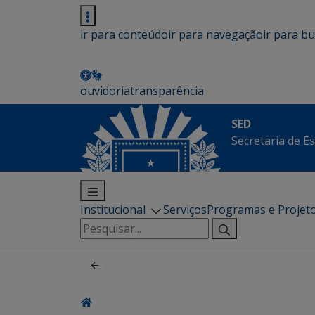
ir para conteúdo
ir para navegação
ir para b
ouvidoria
transparência
SED
Secretaria de E
Institucional
Serviços
Programas e Projet
Pesquisar
por: